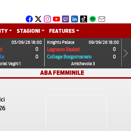
ITY
STAGIONI
FEATURES
05/09/26 18:00
Knights Palace
09/09/26 18:00
0
0
t
Legnano Basket
0
0
ola
College Borgomanero
Next
ial Vaghi 1
Amichevole 3
ABA FEMMINILE
ci
026