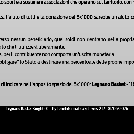
port e a sostenere associazioni che operano sul territorio, con ra
enza l'aiuto di tutti e la donazione del 5x1000 sarebbe un aiuto 
erso nessun beneficiario, quei soldi non rientrano nella propr
 che li utilizzerà liberamente.
e, per il contribuente non comporta un’uscita monetaria.
“obbligare” lo Stato a destinare una percentuale delle proprie imp
o di indicare nell'apposito spazio del 5x1000:
Legnano Basket - 1
Legnano Basket Knights © – By TorreInformatica srl - vers. 2.17 - 01/06/2026