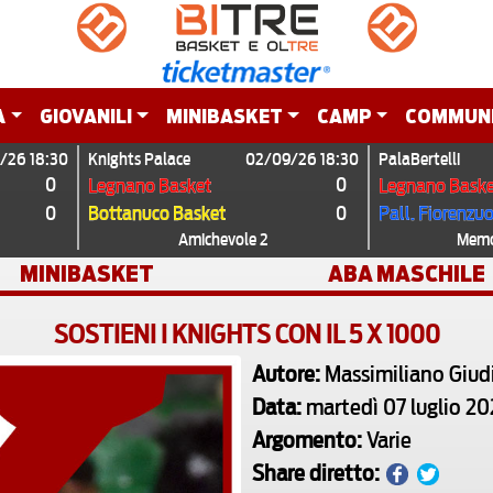
A
GIOVANILI
MINIBASKET
CAMP
COMMUN
/26 18:30
Knights Palace
02/09/26 18:30
PalaBertelli
0
0
Legnano Basket
Legnano Baske
0
0
Bottanuco Basket
Pall. Fiorenzu
Amichevole 2
Memor
MINIBASKET
ABA MASCHILE
SOSTIENI I KNIGHTS CON IL 5 X 1000
Autore:
Massimiliano Giudi
Data:
martedì 07 luglio 2
Argomento:
Varie
Share diretto: