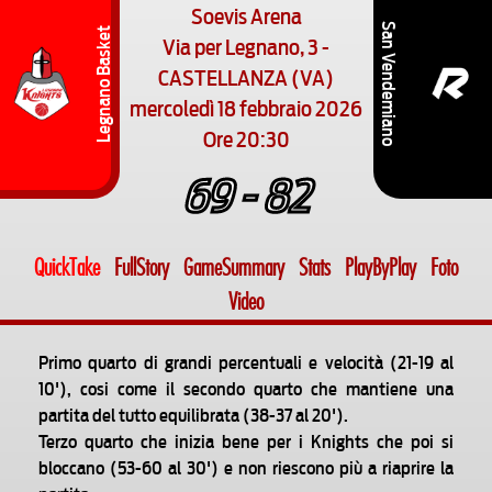
Soevis Arena
San Vendemiano
Legnano Basket
Via per Legnano, 3 -
CASTELLANZA (VA)
mercoledì 18 febbraio 2026
Ore 20:30
69 - 82
QuickTake
FullStory
GameSummary
Stats
PlayByPlay
Foto
Video
Primo quarto di grandi percentuali e velocità (21-19 al
10'), cosi come il secondo quarto che mantiene una
partita del tutto equilibrata (38-37 al 20').
Terzo quarto che inizia bene per i Knights che poi si
bloccano (53-60 al 30') e non riescono più a riaprire la