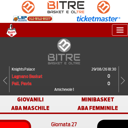
Knights Palace
29/08/26 18:30
0
Legnano Basket
0
Pall. Pavia
Previous
Next
Amichevole 1
GIOVANILI
MINIBASKET
ABA MASCHILE
ABA FEMMINILE
Giornata 27