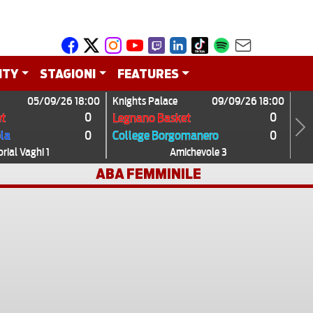
ITY
STAGIONI
FEATURES
05/09/26 18:00
Knights Palace
09/09/26 18:00
0
0
t
Legnano Basket
0
0
ola
College Borgomanero
Next
ial Vaghi 1
Amichevole 3
ABA FEMMINILE