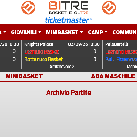
A
GIOVANILI
MINIBASKET
CAMP
COMMUN
/26 18:30
Knights Palace
02/09/26 18:30
PalaBertelli
0
0
Legnano Basket
Legnano Baske
0
0
Bottanuco Basket
Pall. Fiorenzu
Amichevole 2
Memor
MINIBASKET
ABA MASCHILE
Archivio Partite