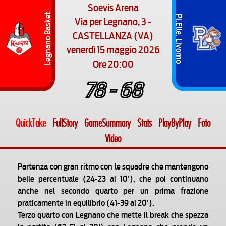
Soevis Arena
Legnano Basket
Pi.Elle. Livorno
Via per Legnano, 3 -
CASTELLANZA (VA)
venerdì 15 maggio 2026
Ore 20:00
78 - 68
QuickTake
FullStory
GameSummary
Stats
PlayByPlay
Foto
Video
Partenza con gran ritmo con le squadre che mantengono
belle percentuale (24-23 al 10'), che poi continuano
anche nel secondo quarto per un prima frazione
praticamente in equilibrio (41-39 al 20').
Terzo quarto con Legnano che mette il break che spezza