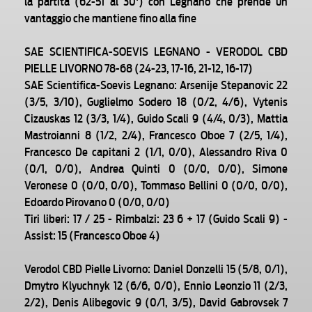
la partita (62-51 al 30') con Legnano che prende un
vantaggio che mantiene fino alla fine
SAE SCIENTIFICA-SOEVIS LEGNANO - VERODOL CBD
PIELLE LIVORNO 78-68 (24-23, 17-16, 21-12, 16-17)
SAE Scientifica-Soevis Legnano: Arsenije Stepanovic 22
(3/5, 3/10), Guglielmo Sodero 18 (0/2, 4/6), Vytenis
Cizauskas 12 (3/3, 1/4), Guido Scali 9 (4/4, 0/3), Mattia
Mastroianni 8 (1/2, 2/4), Francesco Oboe 7 (2/5, 1/4),
Francesco De capitani 2 (1/1, 0/0), Alessandro Riva 0
(0/1, 0/0), Andrea Quinti 0 (0/0, 0/0), Simone
Veronese 0 (0/0, 0/0), Tommaso Bellini 0 (0/0, 0/0),
Edoardo Pirovano 0 (0/0, 0/0)
Tiri liberi: 17 / 25 - Rimbalzi: 23 6 + 17 (Guido Scali 9) -
Assist: 15 (Francesco Oboe 4)
Verodol CBD Pielle Livorno: Daniel Donzelli 15 (5/8, 0/1),
Dmytro Klyuchnyk 12 (6/6, 0/0), Ennio Leonzio 11 (2/3,
2/2), Denis Alibegovic 9 (0/1, 3/5), David Gabrovsek 7