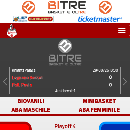
Knights Palace
29/08/26 18:30
0
Legnano Basket
0
Pall. Pavia
Previous
Next
Amichevole 1
GIOVANILI
MINIBASKET
ABA MASCHILE
ABA FEMMINILE
Playoff 4