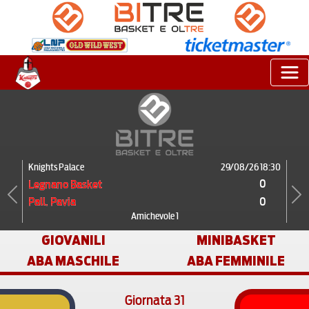
Knights Palace
29/08/26 18:30
0
Legnano Basket
0
Pall. Pavia
Previous
Next
Amichevole 1
GIOVANILI
MINIBASKET
ABA MASCHILE
ABA FEMMINILE
Giornata 31