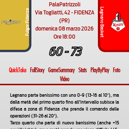
PalaPatrizzoli
Legnano Basket
Via Togliatti, 42 - FIDENZA
Fulgor Fidenza
(PR)
domenica 08 marzo 2026
Ore 18:00
60 - 73
QuickTake
FullStory
GameSummary
Stats
PlayByPlay
Foto
Video
Legnano parte benissimo con uno 0-9 (13-16 al 10'), ma
dalla metà del primo quarto fino all'intervallo subisce la
difesa a zona di Fidenza che prende il comando delle
operazioni (31-26 al 20').
Terzo quarto che parte di nuovo benissimo (anche +15