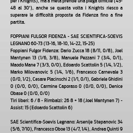
per i Knights), ma a metà prende una piega difficile (45-
48 al 30'), anche se questa volta i Knights riesco a
superare le difficoltà proposte da Fidenza fino a fine
partita.
FOPPIANI FULGOR FIDENZA - SAE SCIENTIFICA-SOEVIS
LEGNANO 60-73 (13-16, 18-10, 14-22, 15-25)
Foppiani Fulgor Fidenza: Dario Zucca 18 (8/11, 0/8), Joel
Mantynen 13 (1/6, 3/8), Manuele Pezzani 7 (3/4, 0/1),
Maodo Mane 7 (3/3, 0/0), Edoardo Scattolin 5 (1/4, 1/2),
Marko Milovanovic 5 (1/4, 1/6), Francesco Carnevale 3
(0/0, 1/2), Cesare Placinschi 2 (1/1, 0/1), Gabriele Ghidini
0 (0/0, 0/0), Carmine Caporaso 0 (0/0, 0/0), Denice
Obase 0 (0/0, 0/0)
Tiri liberi: 6 / 8 - Rimbalzi: 26 8 + 18 (Joel Mantynen 7) -
Assist: 15 (Edoardo Scattolin 6)
SAE Scientifica-Soevis Legnano: Arsenije Stepanovic 34
(5/6, 7/10), Francesco Oboe 13 (4/7, 1/4), Andrea Quinti 9