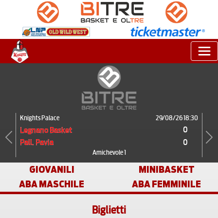
Knights Palace
29/08/26 18:30
0
Legnano Basket
0
Pall. Pavia
Previous
Next
Amichevole 1
GIOVANILI
MINIBASKET
ABA MASCHILE
ABA FEMMINILE
Biglietti