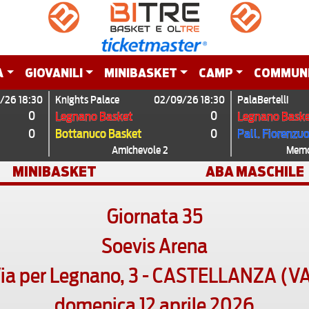
A
GIOVANILI
MINIBASKET
CAMP
COMMUN
/26 18:30
Knights Palace
02/09/26 18:30
PalaBertelli
0
0
Legnano Basket
Legnano Baske
0
0
Bottanuco Basket
Pall. Fiorenzu
Amichevole 2
Memor
MINIBASKET
ABA MASCHILE
Giornata 35
Soevis Arena
ia per Legnano, 3 - CASTELLANZA (V
domenica 12 aprile 2026