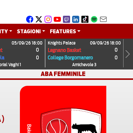
ITY
STAGIONI
FEATURES
05/09/26 18:00
Knights Palace
09/09/26 18:00
0
0
t
Legnano Basket
0
0
ola
College Borgomanero
Next
ial Vaghi 1
Amichevole 3
ABA FEMMINILE
A)