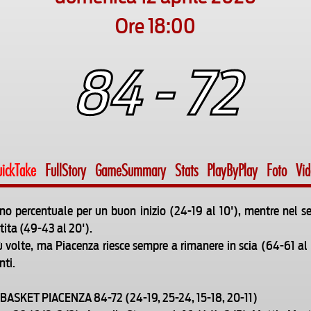
Ore 18:00
84 - 72
ickTake
FullStory
GameSummary
Stats
PlayByPlay
Foto
Vi
no percentuale per un buon inizio (24-19 al 10'), mentre nel se
ita (49-43 al 20').
ù volte, ma Piacenza riesce sempre a rimanere in scia (64-61 al 
nti.
ASKET PIACENZA 84-72 (24-19, 25-24, 15-18, 20-11)