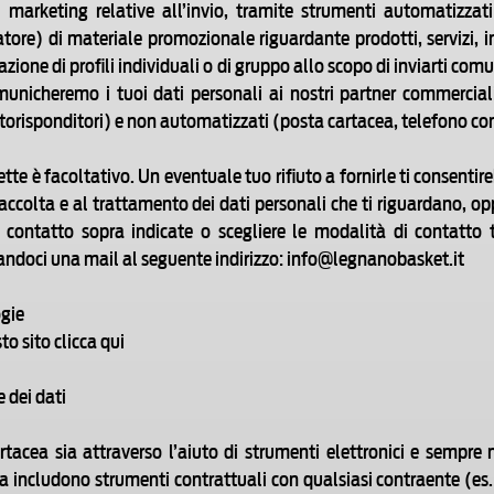
i marketing relative all’invio, tramite strumenti automatizza
ore) di materiale promozionale riguardante prodotti, servizi, ini
zione di profili individuali o di gruppo allo scopo di inviarti comu
unicheremo i tuoi dati personali ai nostri partner commerciali
orisponditori) e non automatizzati (posta cartacea, telefono co
ette è facoltativo. Un eventuale tuo rifiuto a fornirle ti consentir
raccolta e al trattamento dei dati personali che ti riguardano, o
 contatto sopra indicate o scegliere le modalità di contatto tr
andoci una mail al seguente indirizzo: info@legnanobasket.it
ogie
to sito clicca qui
 dei dati
tacea sia attraverso l’aiuto di strumenti elettronici e sempre nel
 includono strumenti contrattuali con qualsiasi contraente (es. fo