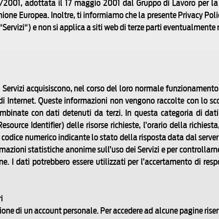
2001, adottata il 17 maggio 2001 dal Gruppo di Lavoro per la Tu
’Unione Europea. Inoltre, ti informiamo che la presente Privacy Po
, i “Servizi“) e non si applica a siti web di terze parti eventualment
 Servizi acquisiscono, nel corso del loro normale funzionamento, 
 di Internet. Queste informazioni non vengono raccolte con lo sco
mbinate con dati detenuti da terzi. In questa categoria di dati 
source Identifier) delle risorse richieste, l’orario della richiesta
il codice numerico indicante lo stato della risposta data dal server
ormazioni statistiche anonime sull’uso dei Servizi e per controllar
 I dati potrebbero essere utilizzati per l’accertamento di resp
i
ione di un account personale. Per accedere ad alcune pagine riserva