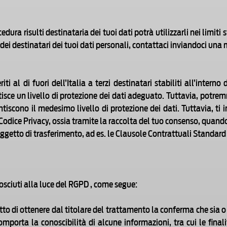
ura risulti destinataria dei tuoi dati potrà utilizzarli nei limiti s
a dei destinatari dei tuoi dati personali, contattaci inviandoci un
iti al di fuori dell’Italia a terzi destinatari stabiliti all’intern
e un livello di protezione dei dati adeguato. Tuttavia, potremmo
tiscono il medesimo livello di protezione dei dati. Tuttavia, ti 
odice Privacy, ossia tramite la raccolta del tuo consenso, quando
oggetto di trasferimento, ad es. le Clausole Contrattuali Standard
nosciuti alla luce del RGPD , come segue:
diritto di ottenere dal titolare del trattamento la conferma che sia
comporta la conoscibilità di alcune informazioni, tra cui le final