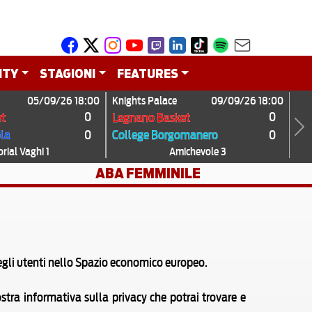
ITY
STAGIONI
FEATURES
05/09/26 18:00
Knights Palace
09/09/26 18:00
0
0
t
Legnano Basket
0
0
ola
College Borgomanero
Next
ial Vaghi 1
Amichevole 3
ABA FEMMINILE
egli utenti nello Spazio economico europeo.
tra informativa sulla privacy che potrai trovare e