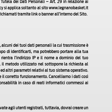
tela dei Dati Personali – Art. 29 in relazione ai
licy si applica soltanto al sito www.legnanobasket.it
e richiamati tramite link o banner all’interno del Sito.
alcuni dei tuoi dati personali la cui trasmissione è
po di identificarti, ma potrebbero portare alla tua
rientra l’indirizzo IP e il nome a dominio del tuo
, il metodo utilizzato nel sottoporre la richiesta al
 ed altri parametri relativi al tuo sistema operativo.
ne il corretto funzionamento. Cancelliamo i dati così
onsabilità in caso di reati informatici commessi ai
te agli utenti registrati, tuttavia, dovrai creare un