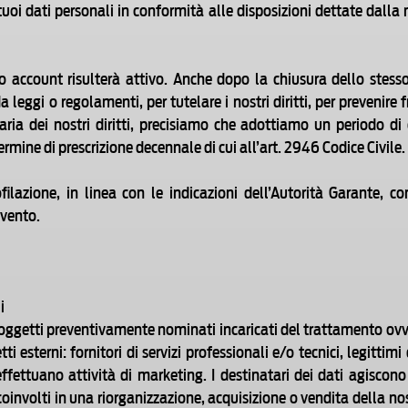
 tuoi dati personali in conformità alle disposizioni dettate dalla
uo account risulterà attivo. Anche dopo la chiusura dello stesso
leggi o regolamenti, per tutelare i nostri diritti, per prevenire 
iaria dei nostri diritti, precisiamo che adottiamo un periodo di
rmine di prescrizione decennale di cui all’art. 2946 Codice Civile.
ofilazione, in linea con le indicazioni dell’Autorità Garante, c
evento.
i
soggetti preventivamente nominati incaricati del trattamento ovve
i esterni: fornitori di servizi professionali e/o tecnici, legittimi
ffettuano attività di marketing. I destinatari dei dati agiscono 
nvolti in una riorganizzazione, acquisizione o vendita della nos