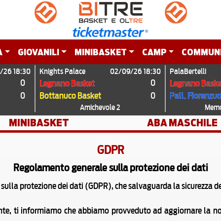
A
GIOVANILI
MINIBASKET
CAMP
COMMUN
/26 18:30
Knights Palace
02/09/26 18:30
PalaBertelli
0
0
Legnano Basket
Legnano Baske
0
0
Bottanuco Basket
Pall. Fiorenzu
Amichevole 2
Memor
MINIBASKET
ABA MASCHILE
GDPR
Regolamento generale sulla protezione dei dati
 sulla protezione dei dati (GDPR), che salvaguarda la sicurezza d
ente, ti informiamo che abbiamo provveduto ad aggiornare la nos