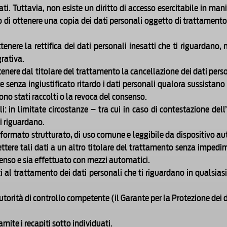
ti. Tuttavia, non esiste un diritto di accesso esercitabile in mani
ritto di ottenere una copia dei dati personali oggetto di trattament
ottenere la rettifica dei dati personali inesatti che ti riguardano
rativa.
ottenere dal titolare del trattamento la cancellazione dei dati pers
re senza ingiustificato ritardo i dati personali qualora sussistano
 sono stati raccolti o la revoca del consenso.
 in limitate circostanze – tra cui in caso di contestazione dell’e
i riguardano.
n un formato strutturato, di uso comune e leggibile da dispositivo a
ettere tali dati a un altro titolare del trattamento senza impedi
senso e sia effettuato con mezzi automatici.
ti al trattamento dei dati personali che ti riguardano in qualsi
autorità di controllo competente (il Garante per la Protezione dei d
ramite i recapiti sotto individuati.