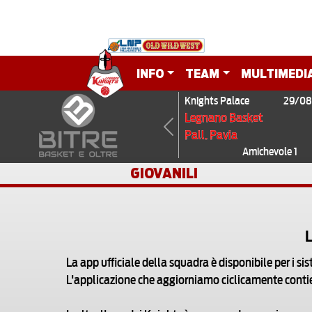
INFO
TEAM
MULTIMEDI
Knights Palace
29/08
Legnano Basket
Pall. Pavia
Previous
Amichevole 1
GIOVANILI
L
La app ufficiale della squadra è disponibile per i si
L'applicazione che aggiorniamo ciclicamente contiene 