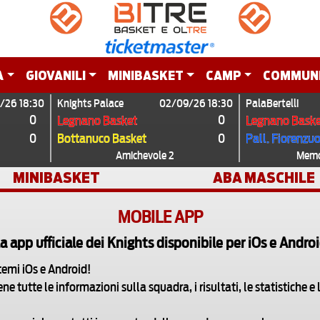
A
GIOVANILI
MINIBASKET
CAMP
COMMUN
/26 18:30
Knights Palace
02/09/26 18:30
PalaBertelli
0
0
Legnano Basket
Legnano Baske
0
0
Bottanuco Basket
Pall. Fiorenzu
Amichevole 2
Memor
MINIBASKET
ABA MASCHILE
MOBILE APP
a app ufficiale dei Knights disponibile per iOs e Andro
stemi iOs e Android!
tutte le informazioni sulla squadra, i risultati, le statistiche e l