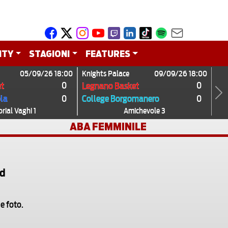
ITY
STAGIONI
FEATURES
05/09/26 18:00
Knights Palace
09/09/26 18:00
0
0
t
Legnano Basket
0
0
ola
College Borgomanero
Next
ial Vaghi 1
Amichevole 3
ABA FEMMINILE
id
e foto.