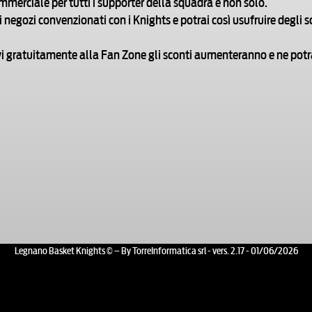
mmerciale per tutti i supporter della squadra e non solo.
i negozi convenzionati con i Knights e potrai così usufruire degli
ivi gratuitamente alla Fan Zone gli sconti aumenteranno e ne potr
Legnano Basket Knights © – By TorreInformatica srl - vers. 2.17 - 01/06/2026