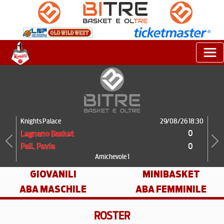
Knights Palace
29/08/26 18:30
0
Legnano Basket
0
Pall. Pavia
Previous
Next
Amichevole 1
GIOVANILI
MINIBASKET
ABA MASCHILE
ABA FEMMINILE
ROSTER