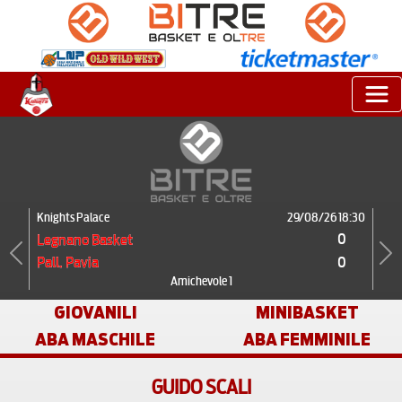
Knights Palace
29/08/26 18:30
0
Legnano Basket
0
Pall. Pavia
Previous
Next
Amichevole 1
GIOVANILI
MINIBASKET
ABA MASCHILE
ABA FEMMINILE
GUIDO SCALI