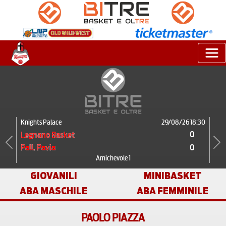
Knights Palace
29/08/26 18:30
0
Legnano Basket
0
Pall. Pavia
Previous
Next
Amichevole 1
GIOVANILI
MINIBASKET
ABA MASCHILE
ABA FEMMINILE
PAOLO PIAZZA