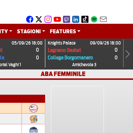
ITY
STAGIONI
FEATURES
05/09/26 18:00
Knights Palace
09/09/26 18:00
0
0
t
Legnano Basket
0
0
ola
College Borgomanero
Next
ial Vaghi 1
Amichevole 3
ABA FEMMINILE