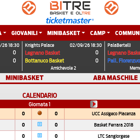
A
GIOVANILI
MINIBASKET
CAMP
COMMUN
/26 18:30
Knights Palace
02/09/26 18:30
PalaBertelli
0
0
Legnano Basket
Legnano Baske
0
0
Bottanuco Basket
Pall. Fiorenzu
Amichevole 2
Memor
MINIBASKET
ABA MASCHILE
CALENDARIO
Giornata 1
0
0
UCC Assigeco Piacenza
0
0
Basket Ferrara 2018
0
0
LTC Sangiorgese