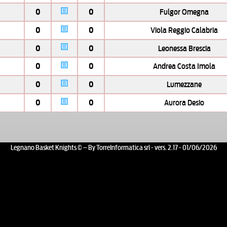
0
0
Fulgor Omegna
0
0
Viola Reggio Calabria
0
0
Leonessa Brescia
0
0
Andrea Costa Imola
0
0
Lumezzane
0
0
Aurora Desio
Legnano Basket Knights © – By TorreInformatica srl - vers. 2.17 - 01/06/2026