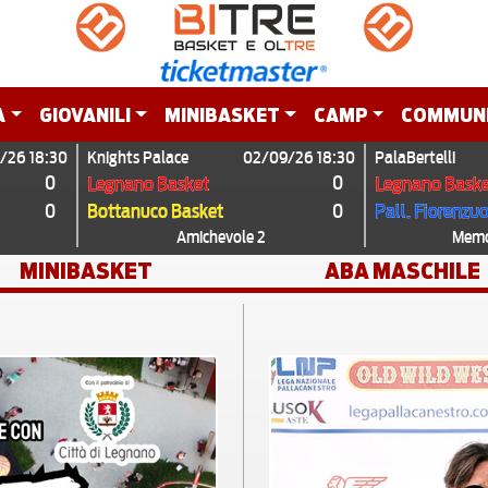
A
GIOVANILI
MINIBASKET
CAMP
COMMUN
/26 18:30
Knights Palace
02/09/26 18:30
PalaBertelli
0
0
Legnano Basket
Legnano Baske
0
0
Bottanuco Basket
Pall. Fiorenzu
Amichevole 2
Memor
MINIBASKET
ABA MASCHILE