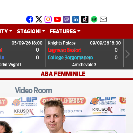
ITY
STAGIONI
FEATURES
05/09/26 18:00
Knights Palace
09/09/26 18:00
0
0
t
Legnano Basket
0
0
ola
College Borgomanero
Next
ial Vaghi 1
Amichevole 3
ABA FEMMINILE
Video Room