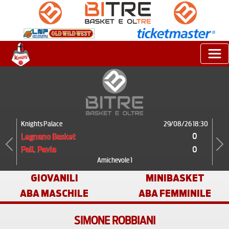
Knights Palace
29/08/26 18:30
0
Legnano Basket
0
Pall. Pavia
Previous
Next
Amichevole 1
GIOVANILI
MINIBASKET
ABA MASCHILE
ABA FEMMINILE
SIMONE ROBBIANI