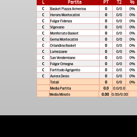
L
Partita
PT
T2
%
C
Basket Piazza Armerina
0
0/0
0%
C
Herons Montecatini
0
0/0
0%
C
Fulgor Fidenza
0
0/0
0%
C
Vigevano
0
0/0
0%
C
Monferrato Basket
0
0/0
0%
C
Gema Montecatini
0
0/0
0%
C
Orlandina Basket
0
0/0
0%
C
Lumezzane
0
0/0
0%
C
San Vendemiano
0
0/0
0%
C
Fulgor Omegna
0
0/0
0%
C
Fortitudo Agrigento
0
0/0
0%
C
Aurora Desio
0
0/0
0%
Totali
0
0/0
0%
Media Partita
0.0
0.0/0.0
Media Minuto
0.00
0.00/0.00