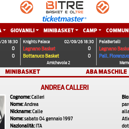
A
GIOVANILI
MINIBASKET
CAMP
COMMUN
/26 18:30
Knights Palace
02/09/26 18:30
PalaBertelli
0
0
Legnano Basket
Legnano Baske
0
0
Bottanuco Basket
Pall. Fiorenzu
Amichevole 2
Memor
MINIBASKET
ABA MASCHILE
ANDREA CALLERI
Cognome:
Calleri
Bio
Nome:
Andrea
par
Nickname:
Calle
all
Nome:
sabato 04 gennaio 1997
Atl
Nazionalità:
ITA
dot