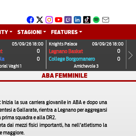
ITY
STAGIONI
FEATURES
05/09/26 18:00
Knights Palace
09/09/26 18:00
0
0
t
Legnano Basket
0
0
ola
College Borgomanero
Next
ial Vaghi 1
Amichevole 3
ABA FEMMINILE
:
Inizia la sua carriera giovanile in ABA e dopo una
entesi a Gallarate, rientra a Legnano per aggregarsi
a prima squadra e alla DR2.
eta dai mezzi fisici importanti, ha nell'atletismo la
e maggiore.