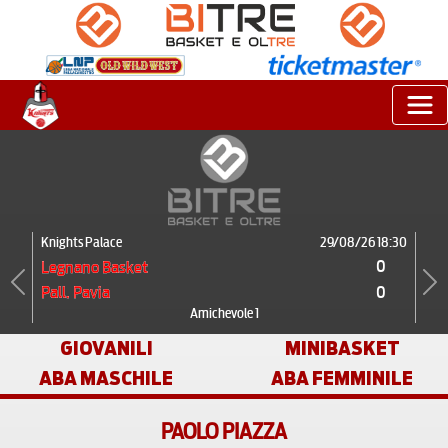
Knights Palace
29/08/26 18:30
0
Legnano Basket
0
Pall. Pavia
Previous
Next
Amichevole 1
GIOVANILI
MINIBASKET
ABA MASCHILE
ABA FEMMINILE
PAOLO PIAZZA