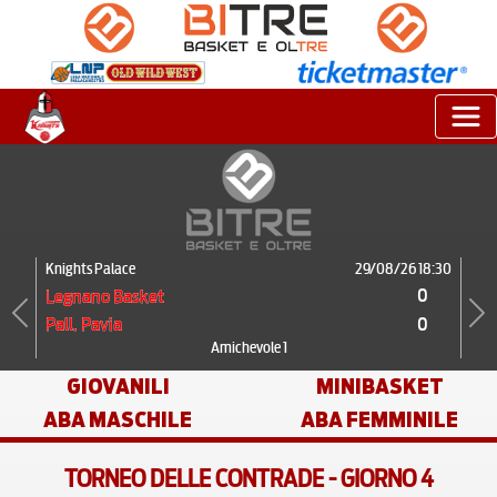
Knights Palace
29/08/26 18:30
0
Legnano Basket
0
Pall. Pavia
Previous
Next
Amichevole 1
GIOVANILI
MINIBASKET
ABA MASCHILE
ABA FEMMINILE
TORNEO DELLE CONTRADE - GIORNO 4