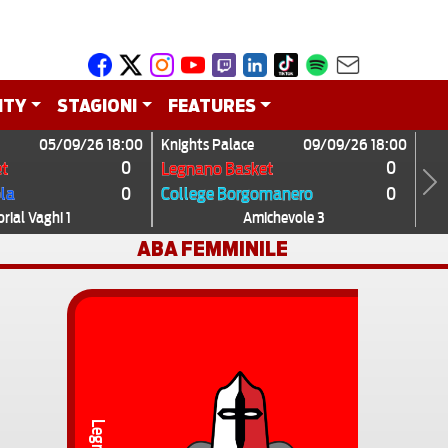
ITY
STAGIONI
FEATURES
05/09/26 18:00
Knights Palace
09/09/26 18:00
0
0
t
Legnano Basket
0
0
ola
College Borgomanero
Next
ial Vaghi 1
Amichevole 3
ABA FEMMINILE