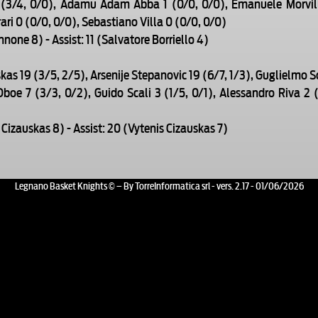
6 (3/4, 0/0), Adamu Adam Abba 1 (0/0, 0/0), Emanuele Morvillo
ari 0 (0/0, 0/0), Sebastiano Villa 0 (0/0, 0/0)
annone 8) - Assist: 11 (Salvatore Borriello 4)
kas 19 (3/5, 2/5), Arsenije Stepanovic 19 (6/7, 1/3), Guglielmo So
boe 7 (3/3, 0/2), Guido Scali 3 (1/5, 0/1), Alessandro Riva 2 (
is Cizauskas 8) - Assist: 20 (Vytenis Cizauskas 7)
Legnano Basket Knights © – By TorreInformatica srl - vers. 2.17 - 01/06/2026