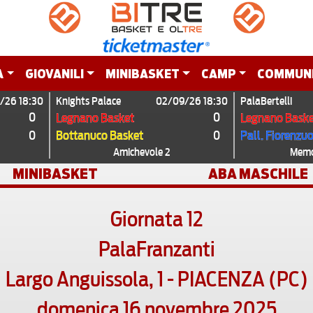
A
GIOVANILI
MINIBASKET
CAMP
COMMUN
/26 18:30
Knights Palace
02/09/26 18:30
PalaBertelli
0
0
Legnano Basket
Legnano Baske
0
0
Bottanuco Basket
Pall. Fiorenzu
Amichevole 2
Memor
MINIBASKET
ABA MASCHILE
Giornata 12
PalaFranzanti
Largo Anguissola, 1 - PIACENZA (PC)
domenica 16 novembre 2025