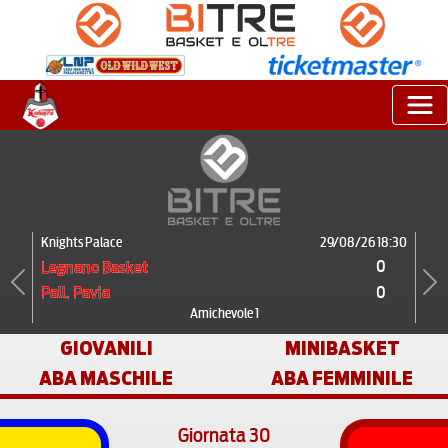
Knights Palace
29/08/26 18:30
0
Legnano Basket
0
Pall. Pavia
Previous
Next
Amichevole 1
GIOVANILI
MINIBASKET
ABA MASCHILE
ABA FEMMINILE
Giornata 30