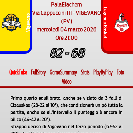
PalaElachem
Legnano Basket
Via Cappuccini 111 - VIGEVANO
Vigevano
(PV)
mercoledì 04 marzo 2026
Ore 21:00
82 - 68
QuickTake
FullStory
GameSummary
Stats
PlayByPlay
Foto
Video
Primo quarto equilibrato, anche se viziato da 3 falli di
Cizauskas (23-22 al 10'), che condizionerà un pò tutta la
partita, anche se all'intervallo il punteggio è ancora in
bilico (44-42 al 20').
Strappo deciso di Vigevano nel terzo periodo (67-52 al