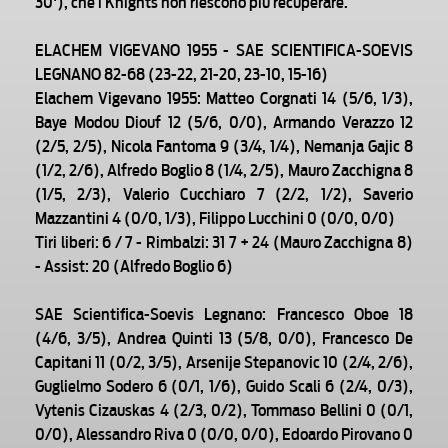
30'), che i Knights non riescono più recuperare.
ELACHEM VIGEVANO 1955 - SAE SCIENTIFICA-SOEVIS
LEGNANO 82-68 (23-22, 21-20, 23-10, 15-16)
Elachem Vigevano 1955: Matteo Corgnati 14 (5/6, 1/3),
Baye Modou Diouf 12 (5/6, 0/0), Armando Verazzo 12
(2/5, 2/5), Nicola Fantoma 9 (3/4, 1/4), Nemanja Gajic 8
(1/2, 2/6), Alfredo Boglio 8 (1/4, 2/5), Mauro Zacchigna 8
(1/5, 2/3), Valerio Cucchiaro 7 (2/2, 1/2), Saverio
Mazzantini 4 (0/0, 1/3), Filippo Lucchini 0 (0/0, 0/0)
Tiri liberi: 6 / 7 - Rimbalzi: 31 7 + 24 (Mauro Zacchigna 8)
- Assist: 20 (Alfredo Boglio 6)
SAE Scientifica-Soevis Legnano: Francesco Oboe 18
(4/6, 3/5), Andrea Quinti 13 (5/8, 0/0), Francesco De
Capitani 11 (0/2, 3/5), Arsenije Stepanovic 10 (2/4, 2/6),
Guglielmo Sodero 6 (0/1, 1/6), Guido Scali 6 (2/4, 0/3),
Vytenis Cizauskas 4 (2/3, 0/2), Tommaso Bellini 0 (0/1,
0/0), Alessandro Riva 0 (0/0, 0/0), Edoardo Pirovano 0