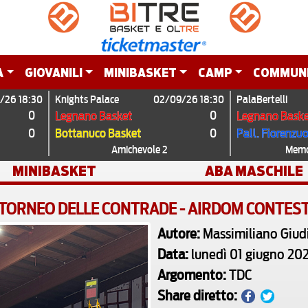
A
GIOVANILI
MINIBASKET
CAMP
COMMUN
/26 18:30
Knights Palace
02/09/26 18:30
PalaBertelli
0
0
Legnano Basket
Legnano Baske
0
0
Bottanuco Basket
Pall. Fiorenzu
Amichevole 2
Memor
MINIBASKET
ABA MASCHILE
TORNEO DELLE CONTRADE - AIRDOM CONTES
Autore:
Massimiliano Giudi
Data:
lunedì 01 giugno 20
Argomento:
TDC
Share diretto: