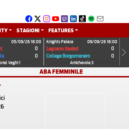
ITY
STAGIONI
FEATURES
05/09/26 18:00
Knights Palace
09/09/26 18:00
0
0
t
Legnano Basket
0
0
ola
College Borgomanero
Next
ial Vaghi 1
Amichevole 3
ABA FEMMINILE
T
ci
26