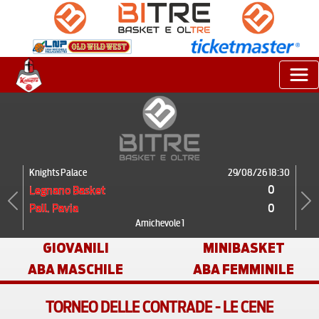
Knights Palace
29/08/26 18:30
0
Legnano Basket
0
Pall. Pavia
Previous
Next
Amichevole 1
GIOVANILI
MINIBASKET
ABA MASCHILE
ABA FEMMINILE
TORNEO DELLE CONTRADE - LE CENE