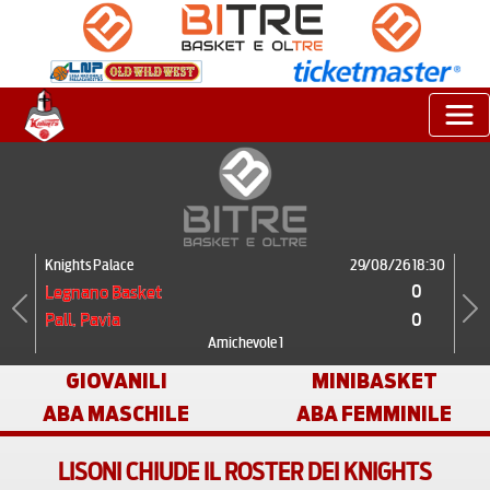
Knights Palace
29/08/26 18:30
0
Legnano Basket
0
Pall. Pavia
Previous
Next
Amichevole 1
GIOVANILI
MINIBASKET
ABA MASCHILE
ABA FEMMINILE
LISONI CHIUDE IL ROSTER DEI KNIGHTS