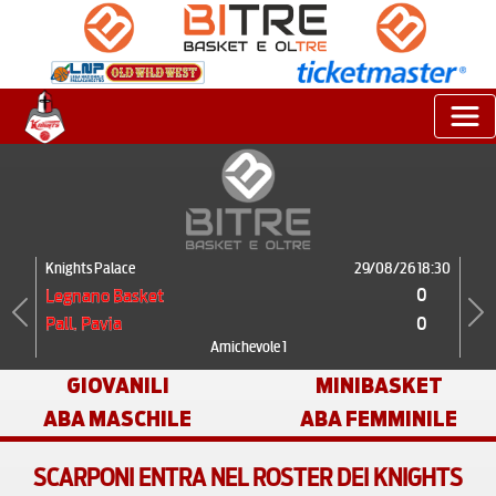
Knights Palace
29/08/26 18:30
0
Legnano Basket
0
Pall. Pavia
Previous
Next
Amichevole 1
GIOVANILI
MINIBASKET
ABA MASCHILE
ABA FEMMINILE
SCARPONI ENTRA NEL ROSTER DEI KNIGHTS