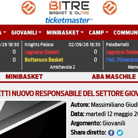
A
GIOVANILI
MINIBASKET
CAMP
COMMUN
/26 18:30
Knights Palace
02/09/26 18:30
PalaBertelli
0
0
Legnano Basket
Legnano Baske
0
0
Bottanuco Basket
Pall. Fiorenzu
Amichevole 2
Memor
MINIBASKET
ABA MASCHILE
ETTI NUOVO RESPONSABILE DEL SETTORE GIO
Autore:
Massimiliano Giudi
Data:
martedì 12 maggio 
Argomento:
Giovanili
Share diretto: