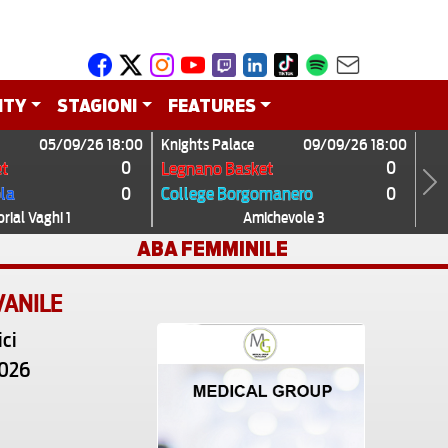
ITY
STAGIONI
FEATURES
05/09/26 18:00
Knights Palace
09/09/26 18:00
0
0
t
Legnano Basket
0
0
ola
College Borgomanero
Next
ial Vaghi 1
Amichevole 3
ABA FEMMINILE
VANILE
ci
2026