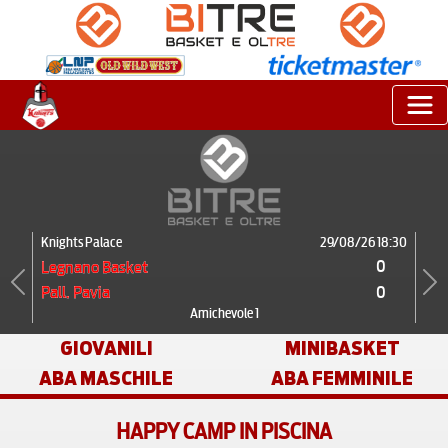
Knights Palace
29/08/26 18:30
0
Legnano Basket
0
Pall. Pavia
Previous
Next
Amichevole 1
GIOVANILI
MINIBASKET
ABA MASCHILE
ABA FEMMINILE
HAPPY CAMP IN PISCINA