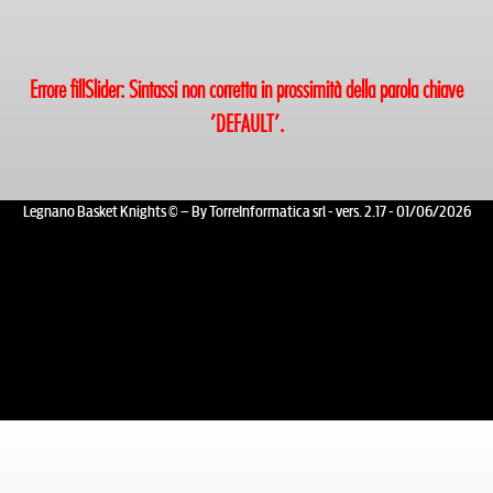
Errore fillSlider: Sintassi non corretta in prossimità della parola chiave
'DEFAULT'.
Legnano Basket Knights © – By TorreInformatica srl - vers. 2.17 - 01/06/2026