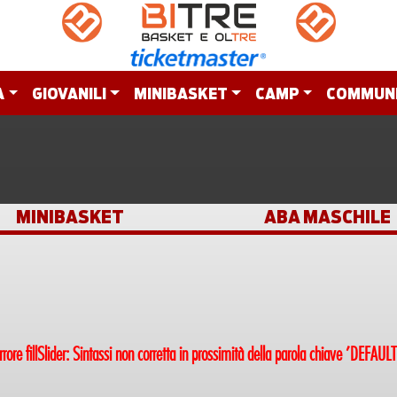
A
GIOVANILI
MINIBASKET
CAMP
COMMUN
MINIBASKET
ABA MASCHILE
rrore fillSlider: Sintassi non corretta in prossimità della parola chiave 'DEFAULT