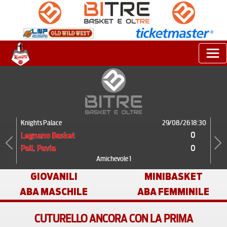
Knights Palace
29/08/26 18:30
0
Legnano Basket
0
Pall. Pavia
Previous
Next
Amichevole 1
GIOVANILI
MINIBASKET
ABA MASCHILE
ABA FEMMINILE
CUTURELLO ANCORA CON LA PRIMA