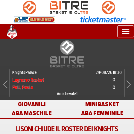
Knights Palace
29/08/26 18:30
0
Legnano Basket
0
Pall. Pavia
Previous
Next
Amichevole 1
GIOVANILI
MINIBASKET
ABA MASCHILE
ABA FEMMINILE
LISONI CHIUDE IL ROSTER DEI KNIGHTS