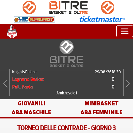
Knights Palace
29/08/26 18:30
0
Legnano Basket
0
Pall. Pavia
Previous
Next
Amichevole 1
GIOVANILI
MINIBASKET
ABA MASCHILE
ABA FEMMINILE
TORNEO DELLE CONTRADE - GIORNO 3