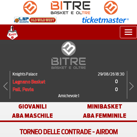
Knights Palace
29/08/26 18:30
0
Legnano Basket
0
Pall. Pavia
Previous
Next
Amichevole 1
GIOVANILI
MINIBASKET
ABA MASCHILE
ABA FEMMINILE
TORNEO DELLE CONTRADE - AIRDOM